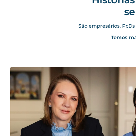
se
São empresários, PcDs 
Temos mai