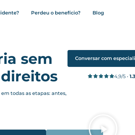
cidente?
Perdeu o benefício?
Blog
ria sem
Conversar com especial
direitos
4,9/5 •
1.
m todas as etapas: antes,