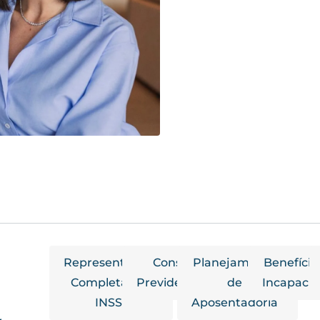
Representação
Consulta
Planejamento
Benefício
Completa no
Previdenciária
de
Incapaci
INSS
Aposentadoria