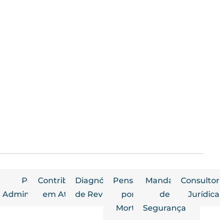
 por
Peças
Contribuição
Diagnóstico
Pensão
Mandado
Consultor
dade
Administrativas
em Atraso
de Revisões
por
de
Jurídica
Morte
Segurança