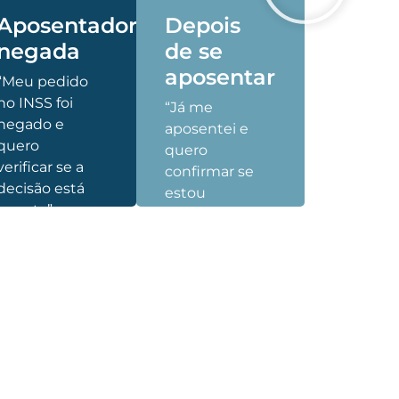
Aposentadoria
Depois
negada
de se
aposentar
“Meu pedido
no INSS foi
“Já me
negado e
aposentei e
quero
quero
verificar se a
confirmar se
decisão está
estou
correta”.
recebendo
tudo que
tenho
Reverter
direito.”
aposentadoria​
Revisar
aposentadoria​