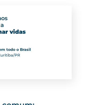
nos
 a
mar vidas
m todo o Brasil
Curitiba/PR
em comum: