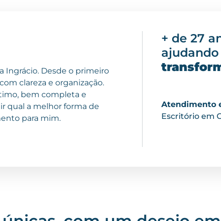
+ de 27 a
ajudando
transfor
a Ingrácio. Desde o primeiro
com clareza e organização.
ótimo, bem completa e
Atendimento e
nir qual a melhor forma de
Escritório em 
mento para mim.
s únicas, com um desejo 