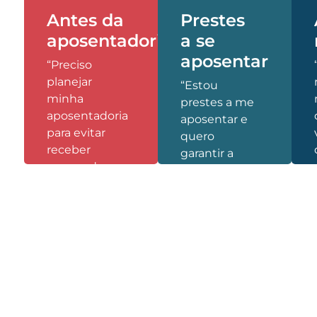
Antes da
Prestes
aposentadoria
a se
aposentar
“Preciso
planejar
“Estou
minha
prestes a me
aposentadoria
aposentar e
para evitar
quero
receber
garantir a
menos do
melhor
que tenho
aposentadoria
direito”.
possível”.
Planejar
Pedir
aposentadoria
aposentadoria