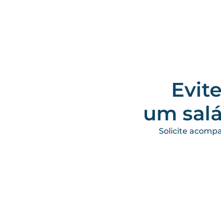
Evit
um salá
Solicite acomp