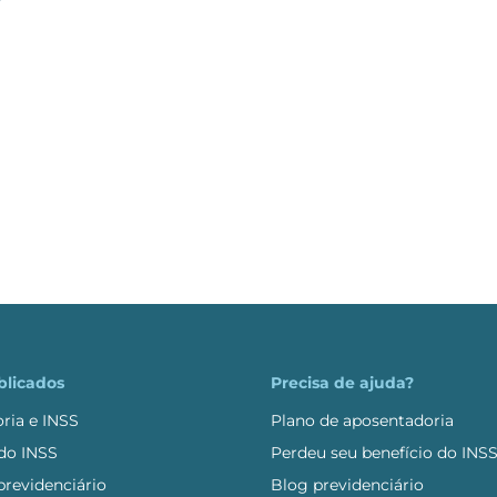
r
blicados
Precisa de ajuda?
ria e INSS
Plano de aposentadoria
 do INSS
Perdeu seu benefício do INS
revidenciário
Blog previdenciário