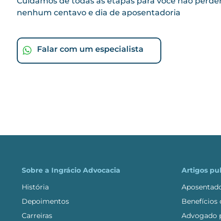
Cuidamos de todas as etapas para você não perde
nenhum centavo e dia de aposentadoria
Falar com um especialista
Sobre a Ingrácio Advocacia
Artigos pu
História
Aposentado
Depoimentos
Benefícios
Carreiras
Advogado p