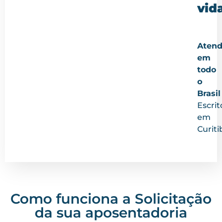
vid
Aten
em
todo
o
Brasil
Escrit
em
Curit
Como funciona a Solicitação
da sua aposentadoria