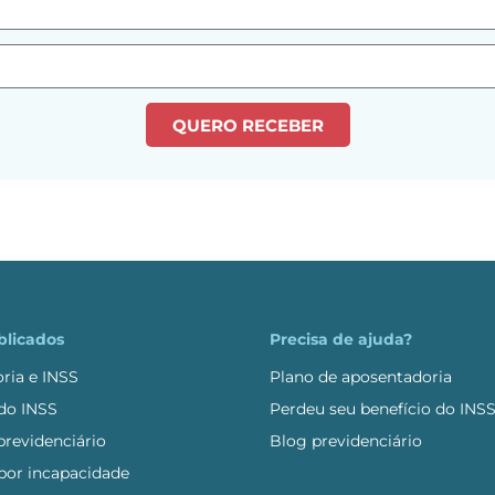
QUERO RECEBER
blicados
Precisa de ajuda?
ria e INSS
Plano de aposentadoria
 do INSS
Perdeu seu benefício do INS
revidenciário
Blog previdenciário
 por incapacidade