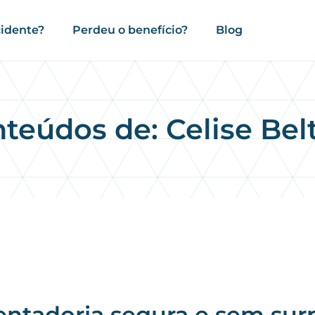
cidente?
Perdeu o benefício?
Blog
teúdos de:
Celise Bel
ntadoria segura e sem sur