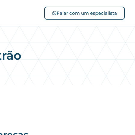
Falar com um especialista
trão
presas