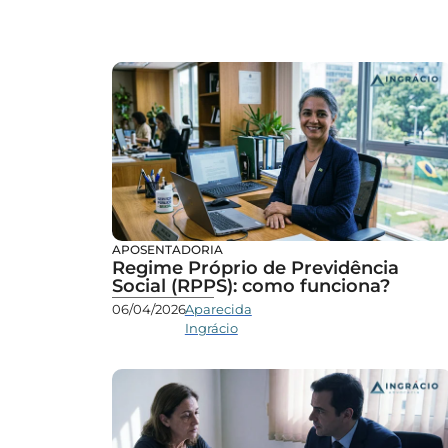
APOSENTADORIA
Regime Próprio de Previdência
Social (RPPS): como funciona?
06/04/2026
Aparecida
Ingrácio