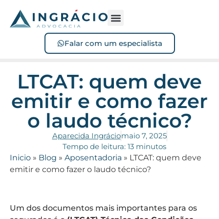
Sofreu acidente?
Perdeu o benefício?
Falar com um especialista
LTCAT: quem deve
emitir e como fazer
o laudo técnico?
Aparecida Ingrácio
maio 7, 2025
Tempo de leitura: 13 minutos
Inicio
»
Blog
»
Aposentadoria
»
LTCAT: quem deve
emitir e como fazer o laudo técnico?
Um dos documentos mais importantes para os