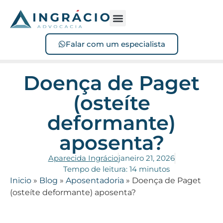
Sofreu acidente?
Perdeu o benefício?
Falar com um especialista
Doença de Paget
(osteíte
deformante)
aposenta?
Aparecida Ingrácio
janeiro 21, 2026
Tempo de leitura: 14 minutos
Inicio
»
Blog
»
Aposentadoria
»
Doença de Paget
(osteíte deformante) aposenta?