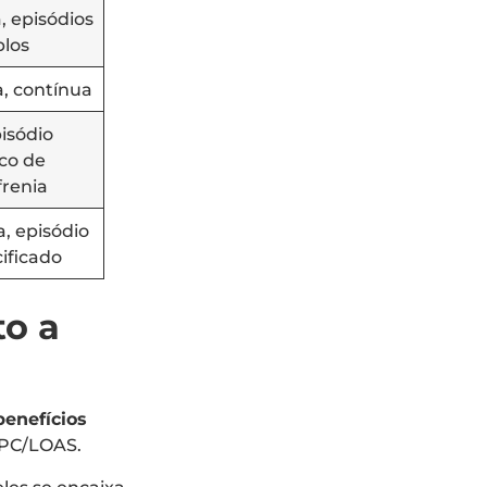
, episódios
plos
a, contínua
isódio
ico de
frenia
a, episódio
ificado
to a
benefícios
BPC/LOAS.