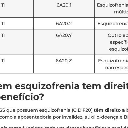
11
6A20.1
Esquizofrenia
múlti
11
6A20.2
Esquizofreni
11
6A20.Y
Outro ep
específ
esquizo
11
6A20.Z
Esquizofreni
não espec
m esquizofrenia tem direi
enefício?
SS que possuem esquizofrenia (CID F20)
têm direito a 
como a aposentadoria por invalidez, auxílio-doença e 