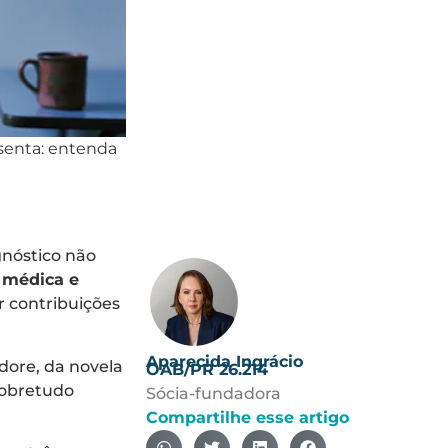
osenta: entenda
gnóstico não
a médica e
r contribuições
Aparecida Ingrácio
dore, da novela
OAB/PR 26.214
sobretudo
Sócia-fundadora
Compartilhe esse artigo