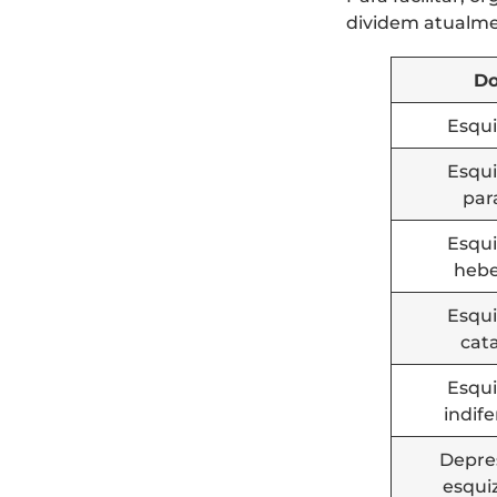
dividem atualme
D
Esqui
Esqui
par
Esqui
hebe
Esqui
cat
Esqui
indif
Depre
esqui