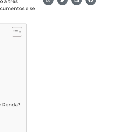
o a três
documentos e se
de Renda?