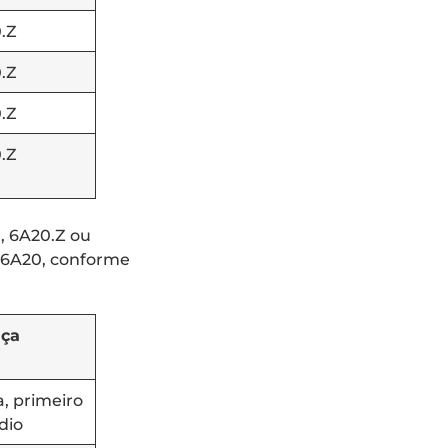
.Z
.Z
.Z
.Z
0, 6A20.Z ou
 6A20, conforme
ça
a, primeiro
dio