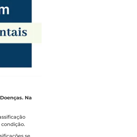
e Doenças. Na
assificação
 condição.
sificações se