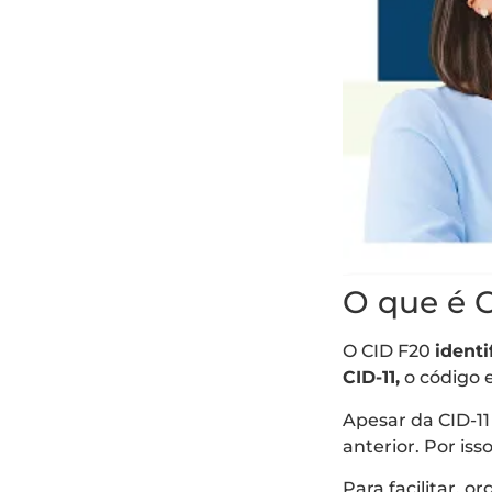
O que é 
O CID F20
identi
CID-11,
o código 
Apesar da CID-11
anterior. Por is
Para facilitar, 