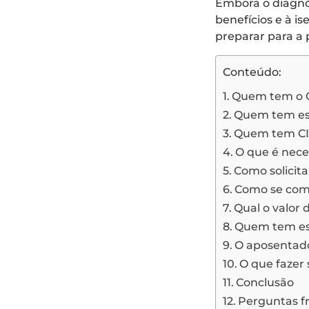
Embora o diagnós
benefícios e à i
preparar para a 
Conteúdo:
Quem tem o C
Quem tem esq
Quem tem CID
O que é nece
Como solicita
Como se comp
Qual o valor 
Quem tem esq
O aposentado
O que fazer 
Conclusão
Perguntas f