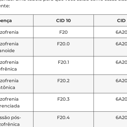
nte:
oença
CID 10
CID 
zofrenia
F20
6A20
zofrenia
F20.0
6A20
anoide
zofrenia
F20.1
6A20
frênica
zofrenia
F20.2
6A20
atônica
zofrenia
F20.3
6A20
erenciada
ssão pós-
F20.4
6A20
zofrênica