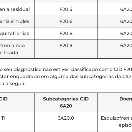
enia residual
F20.5
6A20
enia simples
F20.6
6A20
quizofrenias
F20.8
6A20
frenia não
F20.9
6A20
cificada
 o seu diagnóstico não estiver classificado como CID F2
estar enquadrado em alguma das subcategorias da CID
a a seguir.
CID
Subcategorias CID
Doen
6A20
11
6A20.0
Esquizofreni
episó