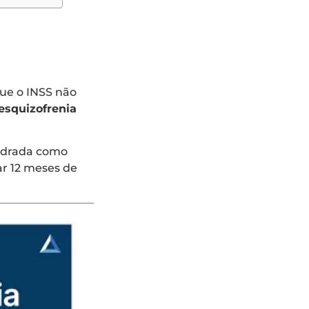
que o INSS não
 esquizofrenia
uadrada como
ar 12 meses de