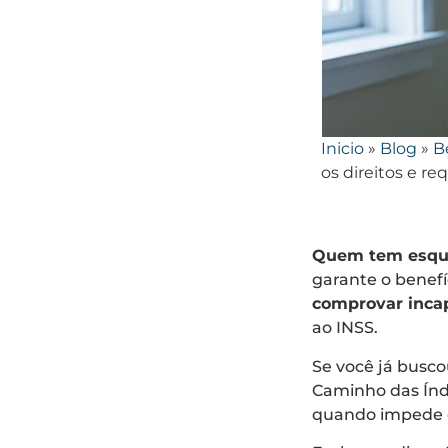
Inicio
»
Blog
»
B
os direitos e req
Quem tem esquiz
garante o benef
comprovar inca
ao INSS.
Se você já busco
Caminho das Índi
quando impede o