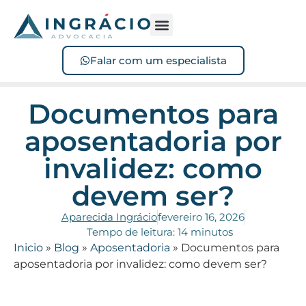
Sofreu acidente?
Perdeu o benefício?
Falar com um especialista
Documentos para
aposentadoria por
invalidez: como
devem ser?
Aparecida Ingrácio
fevereiro 16, 2026
Tempo de leitura: 14 minutos
Inicio
»
Blog
»
Aposentadoria
»
Documentos para
aposentadoria por invalidez: como devem ser?