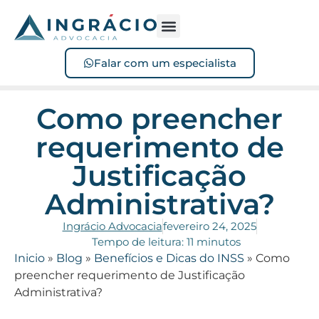
Sofreu acidente?
Perdeu o benefício?
Falar com um especialista
Como preencher
requerimento de
Justificação
Administrativa?
Ingrácio Advocacia
fevereiro 24, 2025
Tempo de leitura: 11 minutos
Inicio
»
Blog
»
Benefícios e Dicas do INSS
»
Como
preencher requerimento de Justificação
Administrativa?