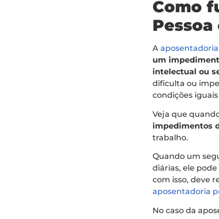
Como fu
Pessoa 
A
aposentadoria
um impedimento 
intelectual ou s
dificulta ou imp
condições iguais
Veja que quando
impedimentos d
trabalho.
Quando um segur
diárias, ele po
com isso, deve 
aposentadoria po
No caso da apos