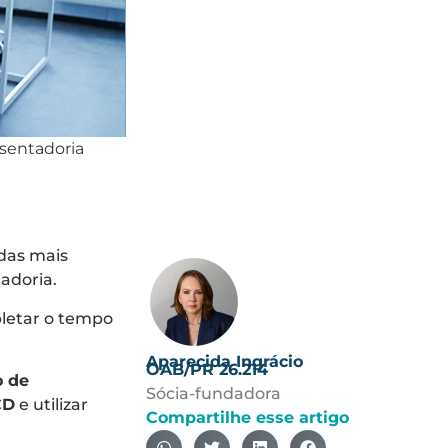
sentadoria
das mais
tadoria.
pletar o tempo
Aparecida Ingrácio
OAB/PR 26.214
o de
Sócia-fundadora
CD
e utilizar
Compartilhe esse artigo