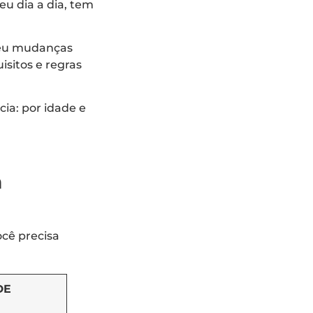
eu dia a dia, tem
freu mudanças
isitos e regras
ia: por idade e
m
ocê precisa
DE