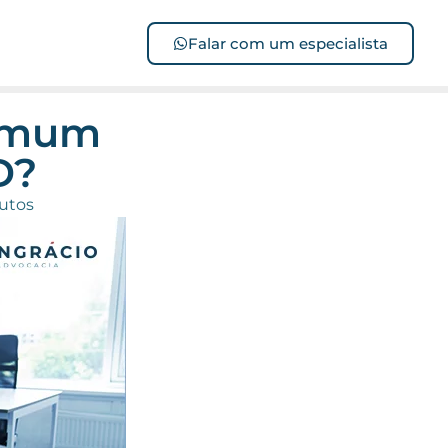
Falar com um especialista
comum
D?
nutos