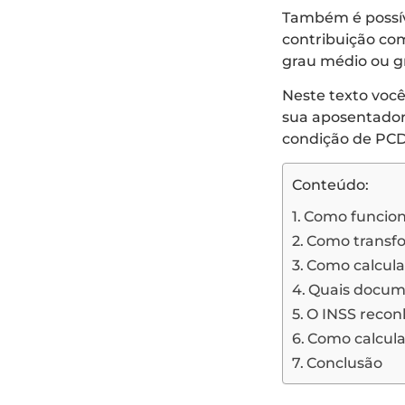
Também é possív
contribuição co
grau médio ou gr
Neste texto você
sua aposentado
condição de PCD
Conteúdo:
Como funcion
Como trans
Como calcula
Quais docum
O INSS reco
Como calcula
Conclusão