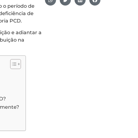
 o período de
eficiência de
oria PCD.
ção e adiantar a
buição na
D?
amente?