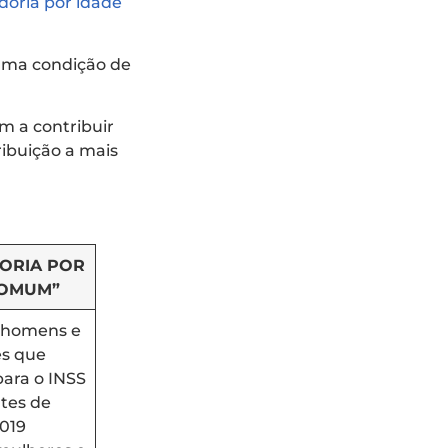
oria por idade
uma condição de
m a contribuir
ribuição a mais
ORIA POR
COMUM”
a homens e
s que
ara o INSS
tes de
2019