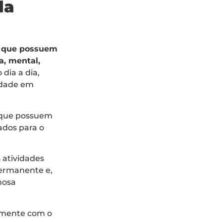
da
s que possuem
a, mental,
dia a dia,
iedade em
s que possuem
ados para o
 atividades
permanente e,
mosa
armente com o