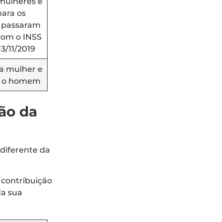
 mulheres e
para os
 passaram
 com o INSS
13/11/2019
 a mulher e
a o homem
ão da
diferente da
 contribuição
a sua