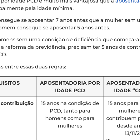
 por idade PCD é muito mais vantajosa que a
aposentad
palmente pela idade mínima.
nsegue se aposentar 7 anos antes que a mulher sem 
 homem consegue se aposentar 5 anos antes.
homens sem uma condição de deficiência que começara
a reforma da previdência, precisam ter 5 anos de cont
CD.
as entre essas duas regras:
UISITOS
APOSENTADORIA POR
APOSENTAD
IDADE PCD
IDADE “
contribuição
15 anos na condição de
15 anos par
PCD, tanto para
mulhere
homens como para
contribuem p
mulheres
desde an
13/11/