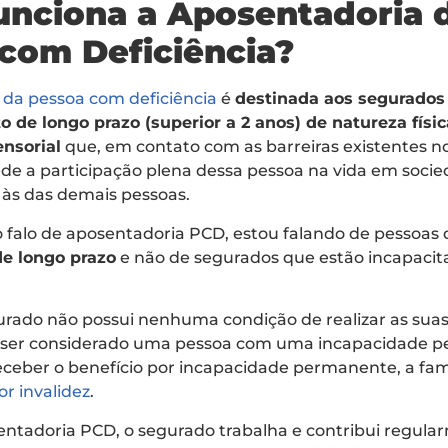
nciona a Aposentadoria 
com Deficiência?
 da pessoa com deficiência
é
destinada aos segurado
de longo prazo (superior a 2 anos) de natureza físic
ensorial
que, em contato com as barreiras existentes no 
ede a participação plena dessa pessoa na vida em soc
 às das demais pessoas.
 falo de aposentadoria PCD, estou falando de pessoa
e longo prazo
e não de segurados que estão incapacit
ado não possui nenhuma condição de realizar as suas
de ser considerado uma pessoa com uma incapacidade 
receber o benefício por incapacidade permanente, a fa
r invalidez
.
entadoria PCD, o segurado trabalha e contribui regul