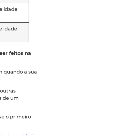
e idade
e idade
er feitos na
em quando a sua
outras
da de um
ve o primeiro