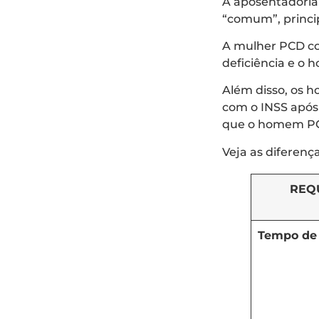
A aposentadoria
“comum”, princi
A mulher PCD co
deficiência e o
Além disso, os 
com o INSS após 
que o homem P
Veja as diferenç
REQ
Tempo de 