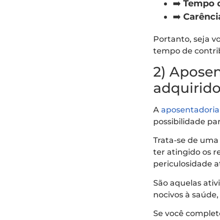
➡️
Tempo d
➡️
Carênci
Portanto, seja v
tempo de contrib
2) Aposen
adquirido
A
aposentadoria
possibilidade pa
Trata-se de um
ter atingido os 
periculosidade at
São aquelas ati
nocivos à saúde
Se você completo