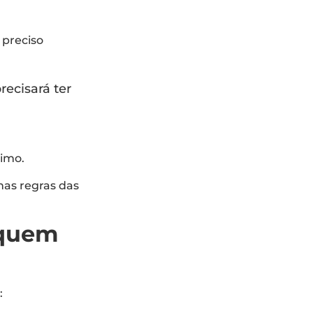
 preciso
ecisará ter
timo.
nas regras das
 quem
: