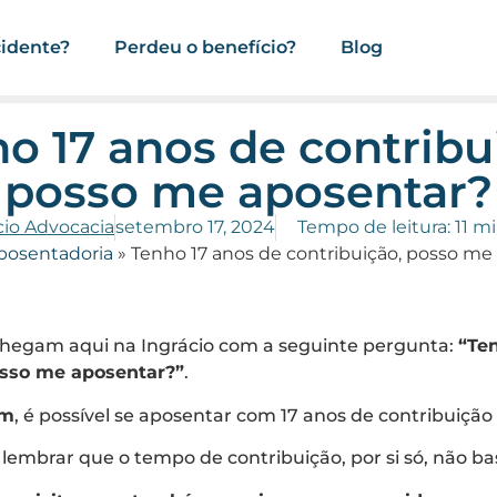
cidente?
Perdeu o benefício?
Blog
o 17 anos de contribu
posso me aposentar?
cio Advocacia
setembro 17, 2024
Tempo de leitura: 11 m
posentadoria
»
Tenho 17 anos de contribuição, posso me
 chegam aqui na Ingrácio com a seguinte pergunta:
“Te
osso me aposentar?”
.
im
, é possível se aposentar com 17 anos de contribuição
 lembrar que o tempo de contribuição, por si só, não ba