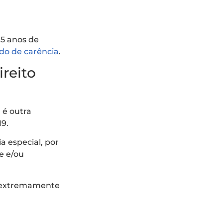
15 anos de
do de carência
.
ireito
 é outra
19.
a especial, por
e e/ou
s extremamente