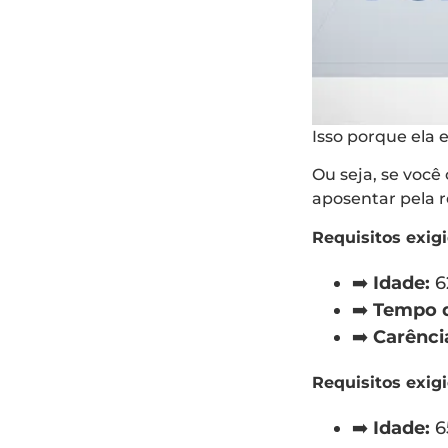
Isso porque ela 
Ou seja, se você
aposentar pela r
Requisitos exig
➡️
Idade:
6
➡️
Tempo d
➡️
Carênci
Requisitos exig
➡️
Idade:
6