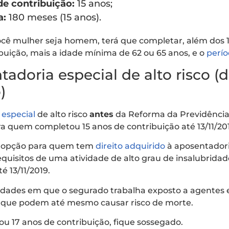
e contribuição:
15 anos;
a:
180 meses (15 anos).
ocê mulher seja homem, terá que completar, além dos 
uição, mais a idade mínima de 62 ou 65 anos, e o
perío
tadoria especial de alto risco (d
)
 especial
de alto risco
antes
da Reforma da Previdência
ra quem completou 15 anos de contribuição até 13/11/20
a opção para quem tem
direito adquirido
à aposentadori
requisitos de uma atividade de alto grau de insalubridad
é 13/11/2019.
vidades em que o segurado trabalha exposto a agente
, que podem até mesmo causar risco de morte.
u 17 anos de contribuição, fique sossegado.