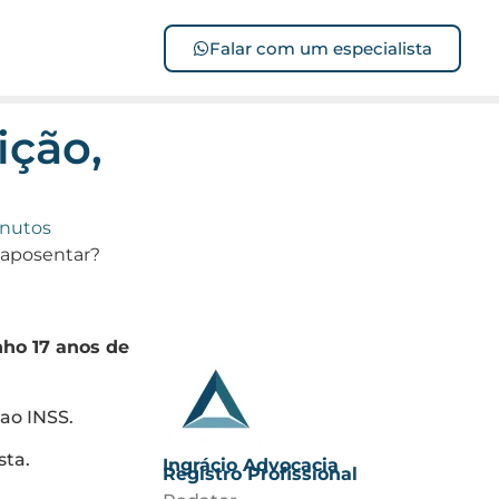
Falar com um especialista
ição,
inutos
 aposentar?
nho 17 anos de
 ao INSS.
sta.
Ingrácio Advocacia
Registro Profissional