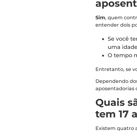
aposent
Sim
, quem contr
entender dois p
Se você te
uma idade
O tempo mí
Entretanto, se v
Dependendo dos 
aposentadorias 
Quais s
tem 17 
Existem quatro 