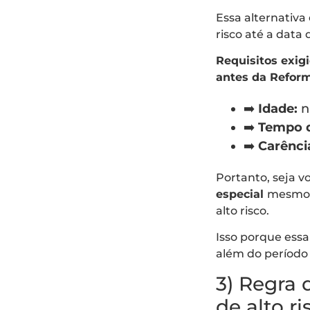
Essa alternativa
risco até a data
Requisitos exig
antes da Reform
➡️
Idade:
n
➡️
Tempo d
➡️
Carênci
Portanto, seja 
especial
mesmo q
alto risco.
Isso porque essa 
além do período 
3) Regra 
de alto ri