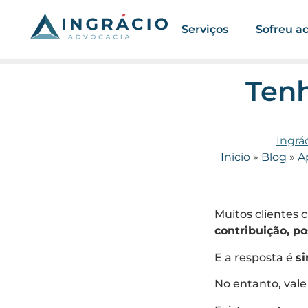
Serviços
Sofreu a
Tenh
Ingrá
Inicio
»
Blog
»
A
Muitos clientes
contribuição, p
E a resposta é
s
No entanto, vale