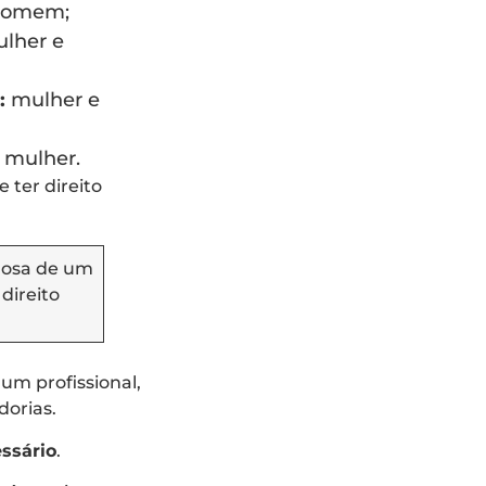
 homem;
lher e
:
mulher e
mulher.
 ter direito
dosa de um
direito
m profissional,
dorias.
essário
.