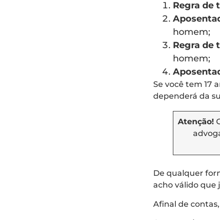
Regra de 
Aposentado
homem;
Regra de t
homem;
Aposentado
Se você tem 17 a
dependerá da sua
Atenção!
C
advoga
De qualquer for
acho válido que 
Afinal de contas