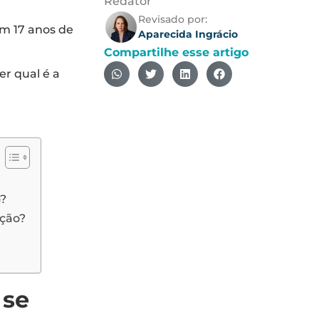
Redator
Revisado por:
m 17 anos de
Aparecida Ingrácio
Compartilhe esse artigo
r qual é a
o?
ição?
 se