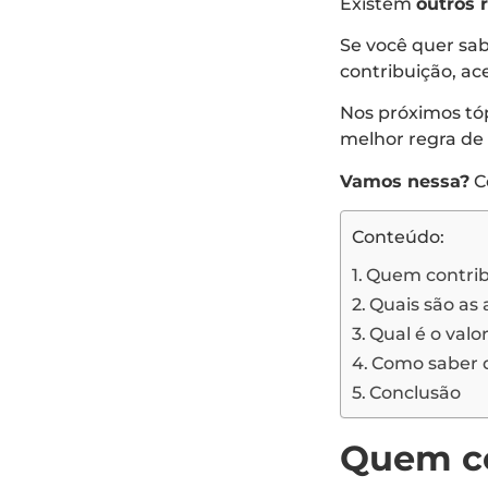
Existem
outros 
Se você quer sa
contribuição, ace
Nos próximos tó
melhor regra de 
Vamos nessa?
Co
Conteúdo:
Quem contrib
Quais são as
Qual é o val
Como saber q
Conclusão
Quem co