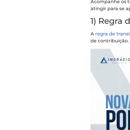
Acompanhe os tó
atingir para se 
1) Regra 
A
regra de trans
de contribuição.