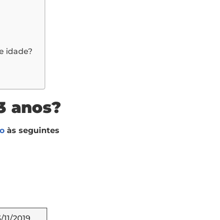
de idade?
3 anos?
do
às seguintes
/11/2019.