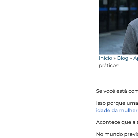
Inicio
»
Blog
»
A
práticos!
Se você está co
Isso porque uma
idade da mulhe
Acontece que a a
No mundo previde