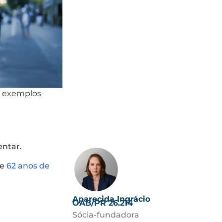
a exemplos
entar.
ge
62 anos de
Aparecida Ingrácio
OAB/PR 26.214
Sócia-fundadora