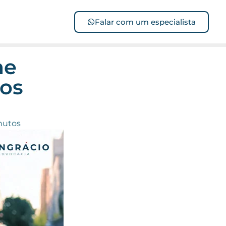
Falar com um especialista
me
los
nutos