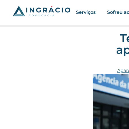
Serviços
Sofreu a
T
ap
Apar