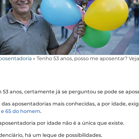
posentadoria
»
Tenho 53 anos, posso me aposentar​? Vej
m 53 anos, certamente já se perguntou se pode se apos
 das aposentadorias mais conhecidas, a por idade, exi
r e 65 do homem
.
posentadoria por idade não é a única que existe.
nciário, há um leque de possibilidades.