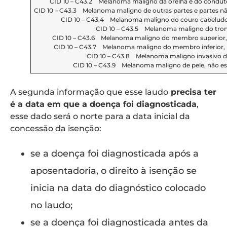
CID 10 – C43.2 Melanoma maligno da orelha e do conduto
CID 10 – C43.3 Melanoma maligno de outras partes e partes nã
CID 10 – C43.4 Melanoma maligno do couro cabeludo
CID 10 – C43.5 Melanoma maligno do tro
CID 10 – C43.6 Melanoma maligno do membro superior,
CID 10 – C43.7 Melanoma maligno do membro inferior, i
CID 10 – C43.8 Melanoma maligno invasivo d
CID 10 – C43.9 Melanoma maligno de pele, não es
A segunda informação que esse laudo
precisa ter
é a data em que a doença foi diagnosticada
,
esse dado será o norte para a data inicial da
concessão da isenção:
se a doença foi diagnosticada após a
aposentadoria, o direito à isenção se
inicia
na data do diagnóstico colocado
no laudo;
se a doença foi diagnosticada
antes da