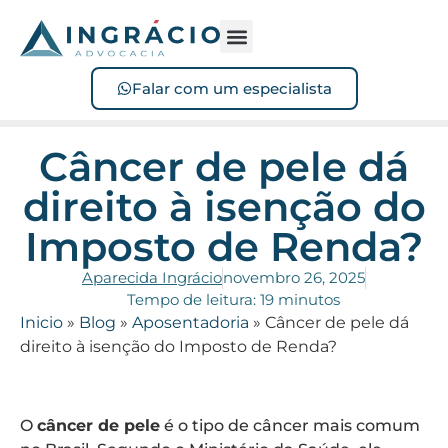
Sofreu acidente?
Perdeu o benefício?
Falar com um especialista
Câncer de pele dá
direito à isenção do
Imposto de Renda?
Aparecida Ingrácio
novembro 26, 2025
Tempo de leitura: 19 minutos
Inicio
»
Blog
»
Aposentadoria
»
Câncer de pele dá
direito à isenção do Imposto de Renda?
O
câncer de pele
é o tipo de câncer mais comum