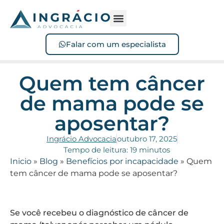
Sofreu acidente?
Perdeu o benefício?
Falar com um especialista
Quem tem câncer
de mama pode se
aposentar​?
Ingrácio Advocacia
outubro 17, 2025
Tempo de leitura: 19 minutos
Inicio
»
Blog
»
Benefícios por incapacidade
»
Quem
tem câncer de mama pode se aposentar​?
Se você recebeu o diagnóstico de câncer de