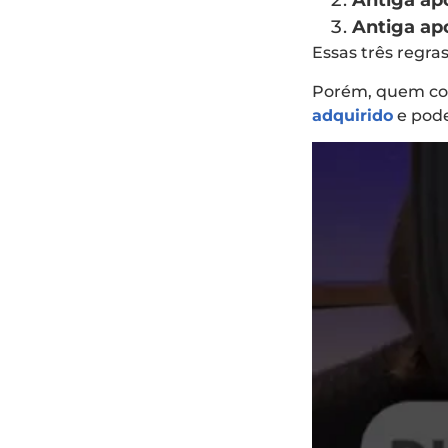
Antiga ap
Antiga apo
Essas três regra
Porém, quem com
adquirido
e pode