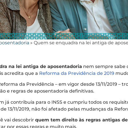
posentadoria
»
Quem se enquadra na lei antiga de apos
a na lei antiga de aposentadoria
nem sempre sabe 
ois acredita que a
Reforma da Previdência de 2019
mudo
Reforma da Previdência – em vigor desde 13/11/2019 – tr
ção e regras de aposentadoria definitivas.
 já contribuía para o INSS e cumpriu todos os requisit
de 13/11/2019, não foi afetado pelas mudanças da Ref
cê vai descobrir
quem tem direito às regras antigas d
ar por essas regras e muito mais.