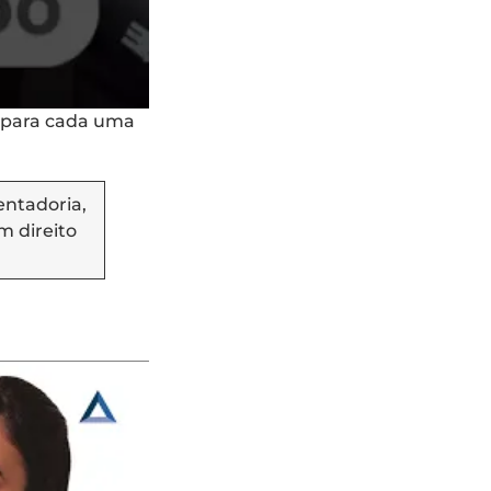
s para cada uma
entadoria,
em direito