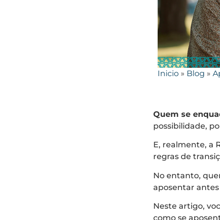
Inicio
»
Blog
»
A
Quem se enquadr
possibilidade, p
E, realmente, a 
regras de transi
No entanto, quem
aposentar antes 
Neste artigo, vo
como se aposent