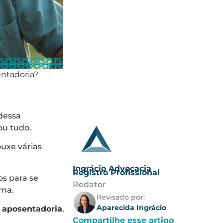
entadoria?
dessa
u tudo.
ouxe várias
Ingrácio Advocacia
Registro Profissional
os para se
Redator
orma.
Revisado por:
Aparecida Ingrácio
e aposentadoria
,
Compartilhe esse artigo