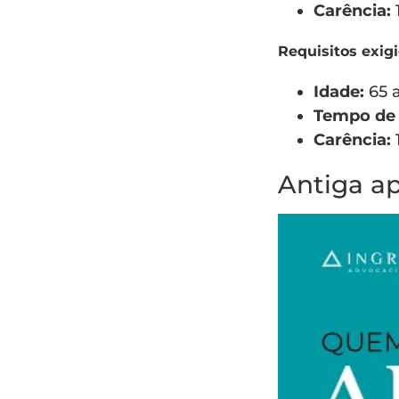
Carência:
1
Requisitos exig
Idade:
65 a
Tempo de 
Carência:
1
Antiga a