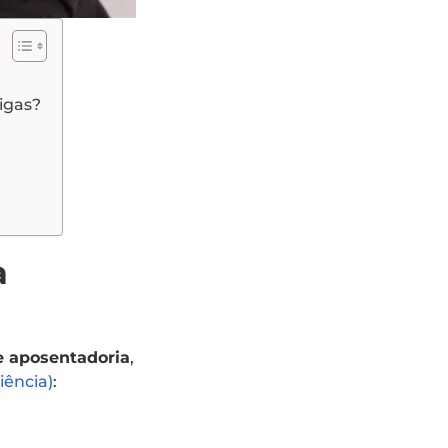
igas?
a
e aposentadoria
,
iência)
: